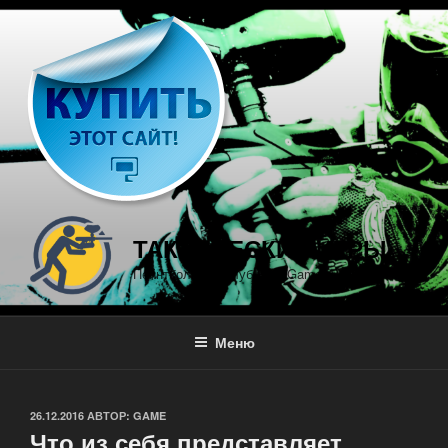
Перейти
к
содержимому
ТАКТИЧЕСКИЕ ИГРЫ
Пейнтбольный клуб PaintGame
Меню
ОПУБЛИКОВАНО
26.12.2016
АВТОР:
GAME
Что из себя представляет